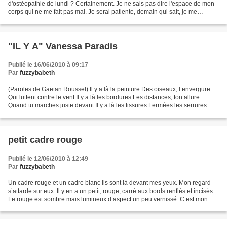
d'ostéopathie de lundi ? Certainement. Je ne sais pas dire l'espace de mon
corps qui ne me fait pas mal. Je serai patiente, demain qui sait, je me
réveillerai sans douleur ou alors je...
"IL Y A" Vanessa Paradis
Publié le 16/06/2010 à 09:17
Par
fuzzybabeth
(Paroles de Gaëtan Roussel) Il y a là la peinture Des oiseaux, l’envergure
Qui luttent contre le vent Il y a là les bordures Les distances, ton allure
Quand tu marches juste devant Il y a là les fissures Fermées les serrures
Comme envolés les cerfs-volants...
petit cadre rouge
Publié le 12/06/2010 à 12:49
Par
fuzzybabeth
Un cadre rouge et un cadre blanc Ils sont là devant mes yeux. Mon regard
s’attarde sur eux. Il y en a un petit, rouge, carré aux bords renflés et incisés.
Le rouge est sombre mais lumineux d’aspect un peu vernissé. C’est mon
original. Il renferme un bien...