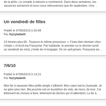
de la philo. Le compte à rebours a commencé. Dans deux semaines, les
vacances arriveront et nous nous retrouverons que fin septembre. Une
éternité. Je termine ma première saison....
Un vendredi de filles
Publié le 07/06/2010 à 20:08
Par
fuzzybabeth
24 heures plus tôt...Toujours le même processus. « J’irais bien demain chez
Uniqlo « m’écrit ma Françoise. Par habitude, le premier ou le dernier lundi
ou vendredi du mois, j’évite de m’engager. On ne sait jamais. Françoise peut
surgir derrière un mail....
7/6/10
Publié le 07/06/2010 à 14:31
Par
fuzzybabeth
Mon fer à repasser Mes petits doigts s’affolent. Mon cœur bat la chamade. Je
ne gère plus rien. Ma journée est un tourbillon de vide, de riens, de tout. J’ai
tellement de choses à faire, tellement de tâches qui m’attendent. Le fer à
repasser est branché....