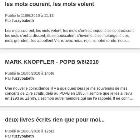
les mots courent, les mots volent
Publié le 11/06/2010 à 11:12
Par
fuzzybabeth
Les mots courent, les mots volent, les mots s’entrechoquent, se contredisent,
les mots s’enhardissent, ils se bousculent, s’inventent, se mélangent. Les
mots grondent, les appellent Viens avec nous, rejoins notre ronde, nous
allons danser, nous allons...
MARK KNOPFLER - POPB 9/6/2010
Publié le 10/06/2010 à 14:46
Par
fuzzybabeth
Une nouvelle coïncidence, il y a quelques jours je me souvenais de mes
concerts de Dire straits, déjà au POPB en 1985. Il semble que je les ai revu
en 1993 au Zénith, c’est mon autre mémoire qui me l’a rappelé. Il ne connaît
plus le chemin de mon cœur,...
deux livres écrits rien que pour moi...
Publié le 10/06/2010 à 12:41
Par
fuzzybabeth