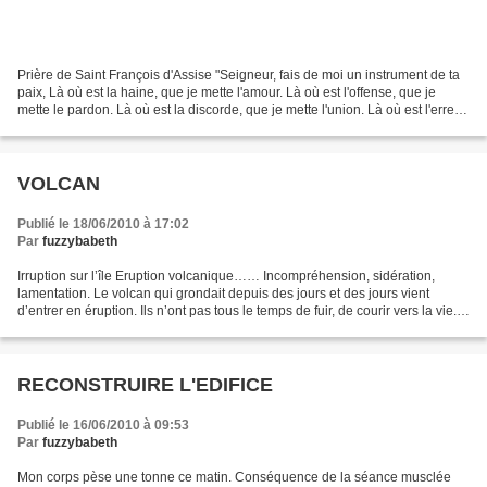
Prière de Saint François d'Assise "Seigneur, fais de moi un instrument de ta
paix, Là où est la haine, que je mette l'amour. Là où est l'offense, que je
mette le pardon. Là où est la discorde, que je mette l'union. Là où est l'erreur,
que je mette la...
VOLCAN
Publié le 18/06/2010 à 17:02
Par
fuzzybabeth
Irruption sur l’île Eruption volcanique…… Incompréhension, sidération,
lamentation. Le volcan qui grondait depuis des jours et des jours vient
d’entrer en éruption. Ils n’ont pas tous le temps de fuir, de courir vers la vie.
Une explosion énorme a retenti....
RECONSTRUIRE L'EDIFICE
Publié le 16/06/2010 à 09:53
Par
fuzzybabeth
Mon corps pèse une tonne ce matin. Conséquence de la séance musclée