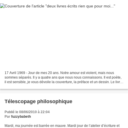
17 Avril 1969 - Jour de mes 20 ans. Notre amour est violent, mais nous
sommes séparés. Il y a quatre ans que nous nous connaissons. Il est poète,
il est sensible, je vous dévoile la couverture, la préface et un dessin. Le livre
dactylographié, numéroté...
Télescopage philosophique
Publié le 08/06/2010 à 22:04
Par
fuzzybabeth
Mardi, ma journée est barrée en mauve. Mardi jour de l’atelier d’écriture et