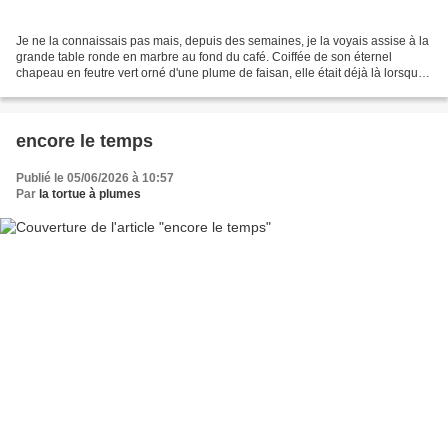
Je ne la connaissais pas mais, depuis des semaines, je la voyais assise à la
grande table ronde en marbre au fond du café. Coiffée de son éternel
chapeau en feutre vert orné d'une plume de faisan, elle était déjà là lorsque
j'arrivais et elle était toujours...
encore le temps
Publié le 05/06/2026 à 10:57
Par
la tortue à plumes