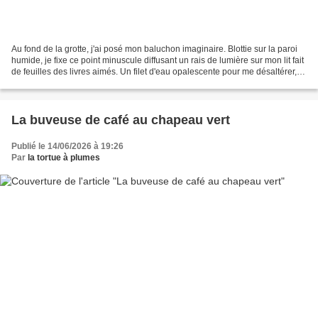
Au fond de la grotte, j'ai posé mon baluchon imaginaire. Blottie sur la paroi
humide, je fixe ce point minuscule diffusant un rais de lumière sur mon lit fait
de feuilles des livres aimés. Un filet d'eau opalescente pour me désaltérer,
des racines emmêlées...
La buveuse de café au chapeau vert
Publié le 14/06/2026 à 19:26
Par
la tortue à plumes