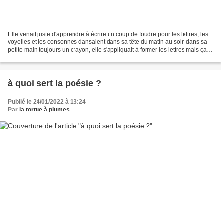
Elle venait juste d'apprendre à écrire un coup de foudre pour les lettres, les
voyelles et les consonnes dansaient dans sa tête du matin au soir, dans sa
petite main toujours un crayon, elle s'appliquait à former les lettres mais ça
n'allait pas assez...
à quoi sert la poésie ?
Publié le 24/01/2022 à 13:24
Par
la tortue à plumes