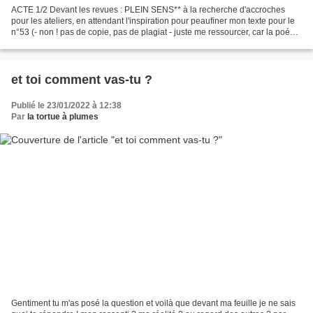
ACTE 1/2 Devant les revues : PLEIN SENS** à la recherche d'accroches
pour les ateliers, en attendant l'inspiration pour peaufiner mon texte pour le
n°53 (- non ! pas de copie, pas de plagiat - juste me ressourcer, car la poésie
est exigeante et liberté...
et toi comment vas-tu ?
Publié le 23/01/2022 à 12:38
Par
la tortue à plumes
Gentiment tu m'as posé la question et voilà que devant ma feuille je ne sais