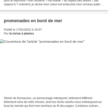
quoi te répondre ! mon ressenti ? ma réalité ? au regard des autres ? par
rapport à ? vraiment, je sèche mon coeur est embrumé mon cerveau patine il
voudrait il voudrait mais...
promenades en bord de mer
Publié le 17/01/2022 à 19:07
Par
la tortue à plumes
Olivier de Kersauson, un personnage intemporel, tellement différent
tellement riche de mille choses, dont les récits ciselés nous embarquent au
bout du monde qui font mon bonheur au fil des pages. Certaines scènes