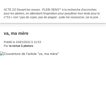
ACTE 2/2 Devant les revues : PLEIN SENS** à la recherche d'accroches
pour les ateliers, en attendant l'inspiration pour peaufiner mon texte pour le
n°53 (- non ! pas de copie, pas de plagiat - juste me ressourcer, car la poésie
est exigeante et liberté...
va, ma mère
Publié le 24/01/2022 à 12:53
Par
la tortue à plumes