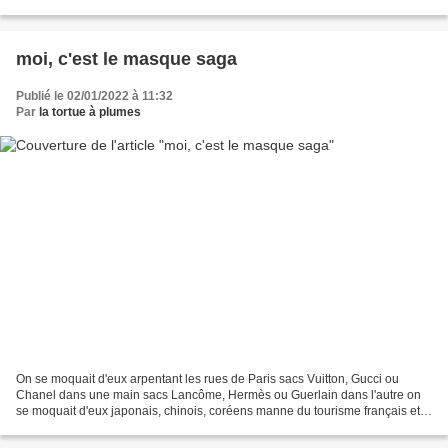
sont restées dans ma mémoire, moi qui...
moi, c'est le masque saga
Publié le 02/01/2022 à 11:32
Par
la tortue à plumes
On se moquait d'eux arpentant les rues de Paris sacs Vuitton, Gucci ou
Chanel dans une main sacs Lancôme, Hermès ou Guerlain dans l'autre on
se moquait d'eux japonais, chinois, coréens manne du tourisme français et
masques blanc immaculé sur le nez c'était...