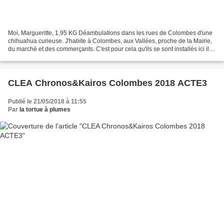
Moi, Margueritte, 1,95 KG Déambulations dans les rues de Colombes d'une
chihuahua curieuse. J'habite à Colombes, aux Vallées, proche de la Mairie,
du marché et des commerçants. C'est pour cela qu'ils se sont installés ici il y
a maintenant dix ans pour...
CLEA Chronos&Kairos Colombes 2018 ACTE3
Publié le 21/05/2018 à 11:55
Par
la tortue à plumes