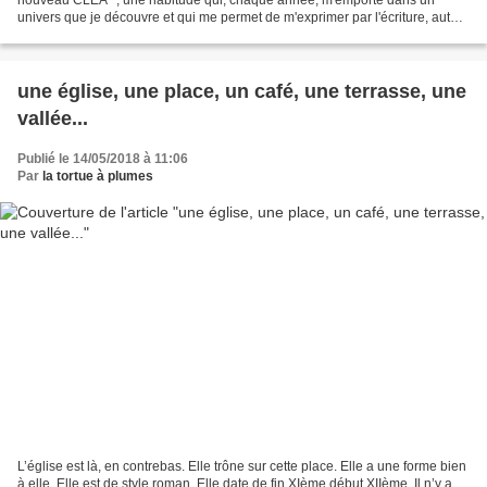
univers que je découvre et qui me permet de m'exprimer par l'écriture, autour
de Colombes, ville aux mille visages,...
une église, une place, un café, une terrasse, une
vallée...
Publié le 14/05/2018 à 11:06
Par
la tortue à plumes
L’église est là, en contrebas. Elle trône sur cette place. Elle a une forme bien
à elle. Elle est de style roman. Elle date de fin XIème début XIIème. Il n’y a