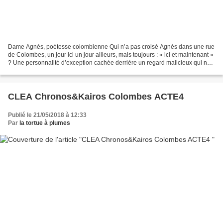
Dame Agnès, poétesse colombienne Qui n’a pas croisé Agnès dans une rue
de Colombes, un jour ici un jour ailleurs, mais toujours : « ici et maintenant »
? Une personnalité d’exception cachée derrière un regard malicieux qui ne
laisse pas indifférent. C’est...
CLEA Chronos&Kairos Colombes ACTE4
Publié le 21/05/2018 à 12:33
Par
la tortue à plumes