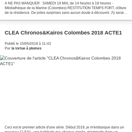
A NE PAS MANQUER : SAMEDI 19 MAI, de 14 heures à 18 heures -
Médiathèque de la Marine (Colombes) RESTITUTION TEMPS FORT, clôture
de la résidence. De jolies surprises sans aucun doute à découvrir. J'y serai
pour partager avec tous la petite participation...
CLEA Chronos&Kairos Colombes 2018 ACTE1
Publié le 15/05/2018 à 11:43
Par
la tortue à plumes
Ceci est le premier article d'une série. Début 2018, je m'embarque dans un
nouveau CLEA* , une habitude qui, chaque année, m'emporte dans un