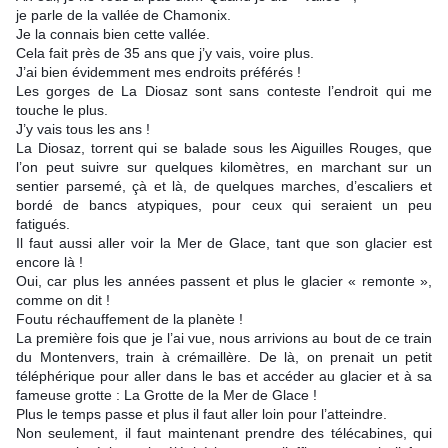
je parle de la vallée de Chamonix.
Je la connais bien cette vallée.
Cela fait près de 35 ans que j’y vais, voire plus.
J’ai bien évidemment mes endroits préférés !
Les gorges de La Diosaz sont sans conteste l’endroit qui me 
touche le plus.
J’y vais tous les ans !
La Diosaz, torrent qui se balade sous les Aiguilles Rouges, que 
l’on peut suivre sur quelques kilomètres, en marchant sur un 
sentier parsemé, çà et là, de quelques marches, d’escaliers et 
bordé de bancs atypiques, pour ceux qui seraient un peu 
fatigués.
Il faut aussi aller voir la Mer de Glace, tant que son glacier est 
encore là ! 
Oui, car plus les années passent et plus le glacier « remonte », 
comme on dit !
Foutu réchauffement de la planète !
La première fois que je l’ai vue, nous arrivions au bout de ce train 
du Montenvers, train à crémaillère. De là, on prenait un petit 
téléphérique pour aller dans le bas et accéder au glacier et à sa 
fameuse grotte : La Grotte de la Mer de Glace !
Plus le temps passe et plus il faut aller loin pour l’atteindre.
Non seulement, il faut maintenant prendre des télécabines, qui 