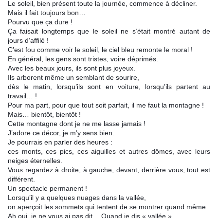
Le soleil, bien présent toute la journée, commence à décliner.
Mais il fait toujours bon…
Pourvu que ça dure !
Ça faisait longtemps que le soleil ne s’était montré autant de 
jours d’affilé !
C’est fou comme voir le soleil, le ciel bleu remonte le moral !
En général, les gens sont tristes, voire déprimés.
Avec les beaux jours, ils sont plus joyeux.
Ils arborent même un semblant de sourire, 
dès le matin, lorsqu’ils sont en voiture, lorsqu’ils partent au 
travail… !
Pour ma part, pour que tout soit parfait, il me faut la montagne !
Mais… bientôt, bientôt !
Cette montagne dont je ne me lasse jamais !
J’adore ce décor, je m’y sens bien.
Je pourrais en parler des heures : 
ces monts, ces pics, ces aiguilles et autres dômes, avec leurs 
neiges éternelles.
Vous regardez à droite, à gauche, devant, derrière vous, tout est 
différent.
Un spectacle permanent !
Lorsqu’il y a quelques nuages dans la vallée, 
on aperçoit les sommets qui tentent de se montrer quand même.
Ah oui, je ne vous ai pas dit… Quand je dis « vallée », 