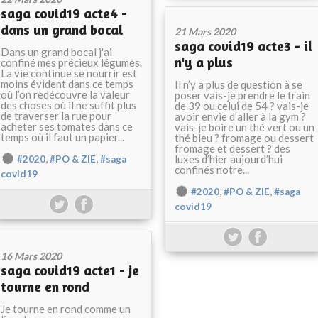
saga covid19 acte4 -
dans un grand bocal
21 Mars 2020
saga covid19 acte3 - il
Dans un grand bocal j'ai
n'y a plus
confiné mes précieux légumes.
La vie continue se nourrir est
moins évident dans ce temps
Il n’y a plus de question à se
où l’on redécouvre la valeur
poser vais-je prendre le train
des choses où il ne suffit plus
de 39 ou celui de 54 ? vais-je
de traverser la rue pour
avoir envie d’aller à la gym ?
acheter ses tomates dans ce
vais-je boire un thé vert ou un
temps où il faut un papier...
thé bleu ? fromage ou dessert
fromage et dessert ? des
,
,
luxes d’hier aujourd’hui
#2020
#PO & ZIE
#saga
confinés notre...
covid19
,
,
#2020
#PO & ZIE
#saga
covid19
16 Mars 2020
saga covid19 acte1 - je
tourne en rond
Je tourne en rond comme un