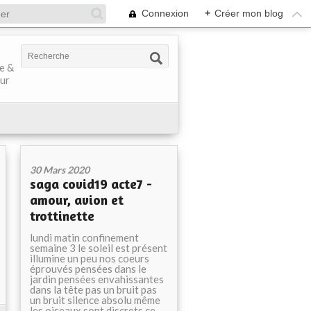
Connexion
+
Créer mon blog
ve &
our
30 Mars 2020
saga covid19 acte7 -
amour, avion et
trottinette
lundi matin confinement
semaine 3 le soleil est présent
illumine un peu nos coeurs
éprouvés pensées dans le
jardin pensées envahissantes
dans la tête pas un bruit pas
un bruit silence absolu même
les oiseaux sont discrets ce