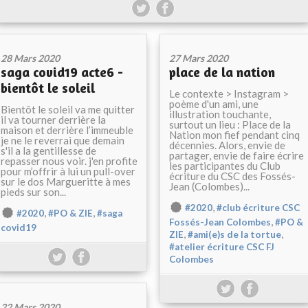
28 Mars 2020
27 Mars 2020
saga covid19 acte6 -
place de la nation
bientôt le soleil
Le contexte > Instagram >
poème d'un ami, une
Bientôt le soleil va me quitter
illustration touchante,
il va tourner derrière la
surtout un lieu : Place de la
maison et derrière l’immeuble
Nation mon fief pendant cinq
je ne le reverrai que demain
décennies. Alors, envie de
s'il a la gentillesse de
partager, envie de faire écrire
repasser nous voir. j'en profite
les participantes du Club
pour m’offrir à lui un pull-over
écriture du CSC des Fossés-
sur le dos Margueritte à mes
Jean (Colombes)...
pieds sur son...
,
#2020
#club écriture CSC
,
,
#2020
#PO & ZIE
#saga
,
Fossés-Jean Colombes
#PO &
covid19
,
,
ZIE
#ami(e)s de la tortue
#atelier écriture CSC FJ
Colombes
22 Mars 2020