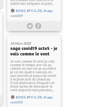
matin mes tympans en paix...
,
,
#2020
#PO & ZIE
#saga
covid19
24 Mars 2020
saga covid19 acte5 - je
vais comme le vent
Je vais comme le vent je vais
comme le temps une vie au
ralenti ou une vie en accéléré
je vis les quatre saisons en
une journée je passe du soleil
à la pluie puis du chaud au
froid alternance d’espoirs et
d'une larme de désespoir le
vent emporte mes pensées...
,
,
#2020
#PO & ZIE
#saga
covid19