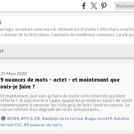
s
 partage, la nature sont ma vie. Animatrice d'ateliers d'écriture créati
s autour de la littérature. Lauréate de nombreux concours. La vie p
ct
31 Mars 2020
9 nuances de mots - acte1 - et maintenant que
vais-je faire ?
Et maintenant, que vais-je faire de toute cette éternité qui m’est
offerte ? Je suis morte à l’aube, quand les premières lueurs de soleil
commençaient à caresser les toits gris de leurs tendres rayons. Le
ciel se teintait d’un dégradé de roses éblouissants....
,
,
,
,
#2020
#PO & ZIE
#ami(e)s de la tortue
#saga covid19
#atelier
,
virtuel CSC
#9 nuances de mots