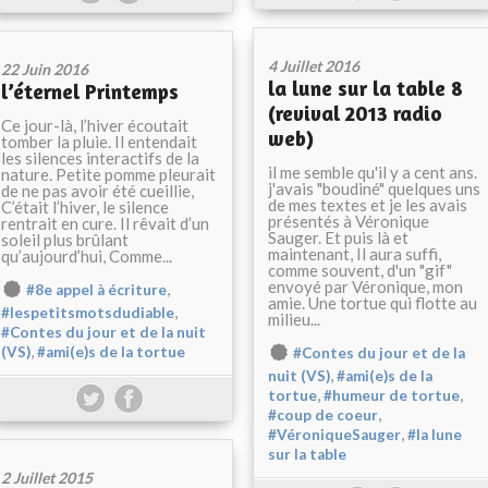
4 Juillet 2016
22 Juin 2016
la lune sur la table 8
l’éternel Printemps
(revival 2013 radio
Ce jour-là, l’hiver écoutait
web)
tomber la pluie. Il entendait
les silences interactifs de la
il me semble qu'il y a cent ans.
nature. Petite pomme pleurait
j'avais "boudiné" quelques uns
de ne pas avoir été cueillie,
de mes textes et je les avais
C’était l’hiver, le silence
présentés à Véronique
rentrait en cure. Il rêvait d’un
Sauger. Et puis là et
soleil plus brûlant
maintenant, Il aura suffi,
qu’aujourd’hui, Comme...
comme souvent, d'un "gif"
envoyé par Véronique, mon
,
#8e appel à écriture
amie. Une tortue qui flotte au
,
#lespetitsmotsdudiable
milieu...
#Contes du jour et de la nuit
,
(VS)
#ami(e)s de la tortue
#Contes du jour et de la
,
nuit (VS)
#ami(e)s de la
,
,
tortue
#humeur de tortue
,
#coup de coeur
,
#VéroniqueSauger
#la lune
sur la table
2 Juillet 2015