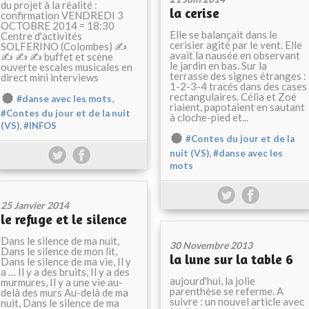
du projet à la réalité :
la cerise
confirmation VENDREDI 3
OCTOBRE 2014 = 18:30
Elle se balançait dans le
Centre d'activités
cerisier agité par le vent. Elle
SOLFERINO (Colombes) ✍
avait la nausée en observant
✍ ✍ ✍ buffet et scène
le jardin en bas. Sur la
ouverte escales musicales en
terrasse des signes étranges :
direct mini interviews
1-2-3-4 tracés dans des cases
rectangulaires. Célia et Zoé
,
#danse avec les mots
riaient, papotaient en sautant
#Contes du jour et de la nuit
à cloche-pied et...
,
(VS)
#INFOS
#Contes du jour et de la
,
nuit (VS)
#danse avec les
mots
25 Janvier 2014
le refuge et le silence
Dans le silence de ma nuit,
30 Novembre 2013
Dans le silence de mon lit,
la lune sur la table 6
Dans le silence de ma vie, Il y
a … Il y a des bruits, Il y a des
aujourd'hui, la jolie
murmures, Il y a une vie au-
parenthèse se referme. A
delà des murs Au-delà de ma
suivre : un nouvel article avec
nuit, Dans le silence de ma