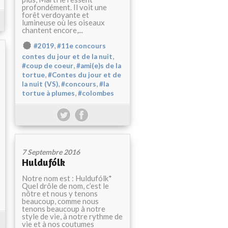
profondément. Il voit une
forêt verdoyante et
lumineuse où les oiseaux
chantent encore,...
,
#2019
#11e concours
,
contes du jour et de la nuit
,
#coup de coeur
#ami(e)s de la
,
tortue
#Contes du jour et de
,
,
la nuit (VS)
#concours
#la
,
tortue à plumes
#colombes
7 Septembre 2016
Huldufólk
Notre nom est : Huldufólk*
Quel drôle de nom, c’est le
nôtre et nous y tenons
beaucoup, comme nous
tenons beaucoup à notre
style de vie, à notre rythme de
vie et à nos coutumes