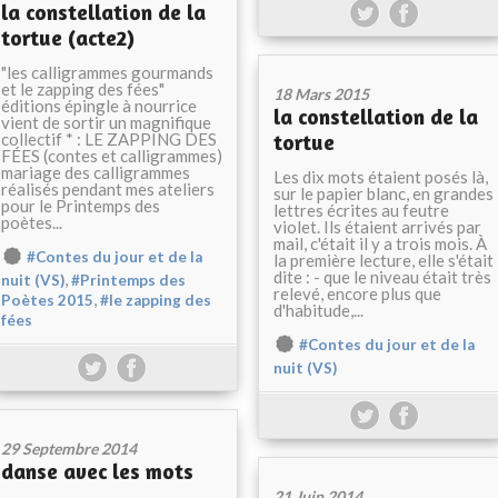
la constellation de la
tortue (acte2)
"les calligrammes gourmands
et le zapping des fées"
18 Mars 2015
éditions épingle à nourrice
la constellation de la
vient de sortir un magnifique
collectif * : LE ZAPPING DES
tortue
FÉES (contes et calligrammes)
mariage des calligrammes
Les dix mots étaient posés là,
réalisés pendant mes ateliers
sur le papier blanc, en grandes
pour le Printemps des
lettres écrites au feutre
poètes...
violet. Ils étaient arrivés par
mail, c'était il y a trois mois. À
#Contes du jour et de la
la première lecture, elle s'était
dite : - que le niveau était très
,
nuit (VS)
#Printemps des
relevé, encore plus que
,
Poètes 2015
#le zapping des
d'habitude,...
fées
#Contes du jour et de la
nuit (VS)
29 Septembre 2014
danse avec les mots
21 Juin 2014