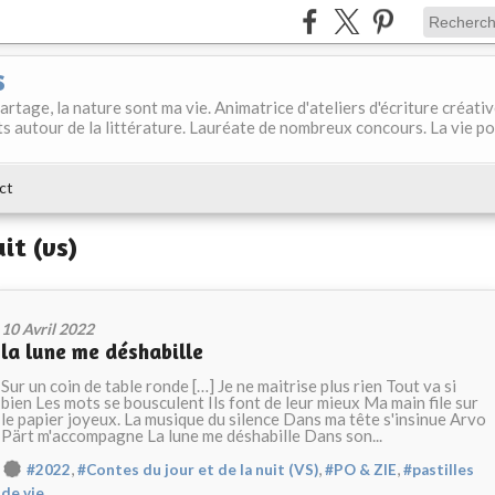
s
 partage, la nature sont ma vie. Animatrice d'ateliers d'écriture créati
s autour de la littérature. Lauréate de nombreux concours. La vie p
ct
it (vs)
10 Avril 2022
la lune me déshabille
Sur un coin de table ronde […] Je ne maitrise plus rien Tout va si
bien Les mots se bousculent Ils font de leur mieux Ma main file sur
le papier joyeux. La musique du silence Dans ma tête s'insinue Arvo
Pärt m'accompagne La lune me déshabille Dans son...
,
,
,
#2022
#Contes du jour et de la nuit (VS)
#PO & ZIE
#pastilles
de vie