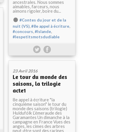
ancestrales. Nous sommes
aimables, farceurs, nous
aimons rigoler, boire du...
#Contes du jour et de la
,
,
nuit (VS)
#8e appel à écriture
,
,
#concours
#Islande
#lespetitsmotsdudiable
23 Avril 2016
Le tour du monde des
saisons, la trilogie
acte1
8e appel à écriture "la
cinquième saison" le tour du
monde des saisons (trilogie)
Huldufólk L’émeraude des
Garamantes Un dimanche à la
campagne en France Vues des
anges, les cimes des arbres
peut-être sont des racines