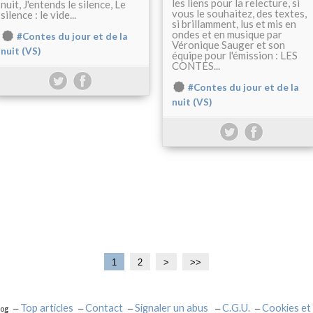
les liens pour la relecture, si
nuit, J'entends le silence, Le
vous le souhaitez, des textes,
silence : le vide...
si brillamment, lus et mis en
ondes et en musique par
#Contes du jour et de la
Véronique Sauger et son
nuit (VS)
équipe pour l'émission : LES
CONTES...
#Contes du jour et de la
nuit (VS)
1
2
>
>>
Top articles
Contact
Signaler un abus
C.G.U.
Cookies et
log