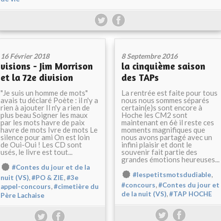
16 Février 2018
8 Septembre 2016
visions - Jim Morrison
la cinquième saison
et la 72e division
des TAPs
"Je suis un homme de mots"
La rentrée est faite pour tous
avais tu déclaré Poète : il n'y a
nous nous sommes séparés
rien à ajouter Il n'y a rien de
certain(e)s sont encore à
plus beau Soigner les maux
Hoche les CM2 sont
par les mots havre de paix
maintenant en 6è il reste ces
havre de mots Ivre de mots Le
moments magnifiques que
silence pour ami On est loin
nous avons partagé avec un
de Oui-Oui ! Les CD sont
infini plaisir et dont le
usés, le livre est tout...
souvenir fait partie des
grandes émotions heureuses...
#Contes du jour et de la
,
#lespetitsmotsdudiable
,
,
nuit (VS)
#PO & ZIE
#3e
,
#concours
#Contes du jour et
,
appel-concours
#cimetière du
,
de la nuit (VS)
#TAP HOCHE
Père Lachaise