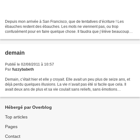
Depuis mon arrivée à San Francisco, que de tentatives d’écriture ! Les
ébauches restent des ébauches. Les mots ne viennent pas, ou trop
confusément pour en faire quelque chose. Il faudra que j’élève beaucoup
mon niveau pour trouver le mot, la phrase qui...
demain
Publié le 02/08/2011 à 10:57
Par
fuzzybabeth
Demain, c’était hier et elle y croyait. Elle avait un peu plus de seize ans, et
déjà perdu quelques illusions. La vie n’avait pas été si facile que cela. Il
avait deux ans de plus et sa vie coulait sans reliefs, sans émotions
familiales, nourri pas élevé,...
Hébergé par Overblog
Top articles
Pages
Contact