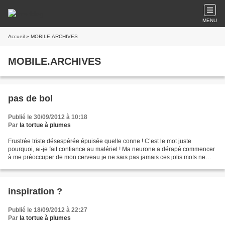
MENU
Accueil
» MOBILE.ARCHIVES
MOBILE.ARCHIVES
pas de bol
Publié le 30/09/2012 à 10:18
Par
la tortue à plumes
Frustrée triste désespérée épuisée quelle conne ! C’est le mot juste
pourquoi, ai-je fait confiance au matériel ! Ma neurone a dérapé commencer
à me préoccuper de mon cerveau je ne sais pas jamais ces jolis mots ne
reviendront un tourbillon une force...
inspiration ?
Publié le 18/09/2012 à 22:27
Par
la tortue à plumes