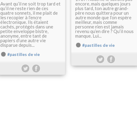
Avant qu’il ne soit trop tard et
encore, mais quelques jours
qu’il ne reste rien de ces
plus tard, ton autre grand-
quatre sonnets, il me plait de
père nous quittera pour un
les recopier à l’encre
autre monde que l’on espère
électronique. Ils étaient
meilleur, mais comme
cachés, protégés dans une
personne n’en est jamais
petite enveloppe bistre,
revenu qu’en dire ? Qu’il nous
anonyme, entre tant de
manque. Lui...
papiers d’une autre vie
disparue depuis...
#pastilles de vie
#pastilles de vie