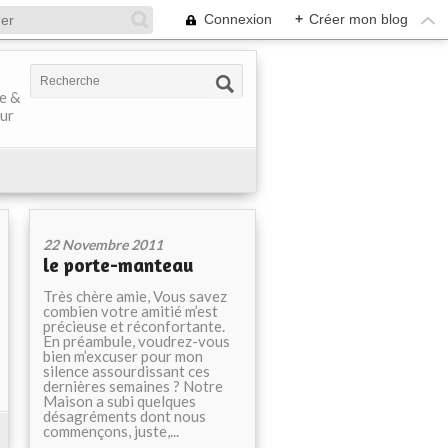
Connexion
+
Créer mon blog
ve &
our
22 Novembre 2011
le porte-manteau
Très chère amie, Vous savez
combien votre amitié m’est
précieuse et réconfortante.
En préambule, voudrez-vous
bien m’excuser pour mon
silence assourdissant ces
dernières semaines ? Notre
Maison a subi quelques
désagréments dont nous
commençons, juste,...