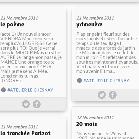
21 Novembre 2011
21 Novembre 2011
le poème
primevère
(acte 1) Un nouvel amour
P apier peint fleuri sur des
VIENDRA Mon cœur sera
murs jaunis R estes d’un autre
rempli d’ALLÉGRESSE Ce ne
temps où le feuillage I
sera plus TOI Que je verrai
mmaculé des arbres du jardin
dans le MIROIR Mais un si bel
se M iraient dans le reflet de
AUTRE Je range mon passé, je
mon miroir E t reflétaient des
MANGE Une orange toute
sourires maintenant évanouis.
pelée comme mon CŒUR …
V ert pâle, vert foncé, vers
Mais je me sens AIMée.
mon avenir E t ma...
Longtemps tu m’as
IGNORÉe...
#ATELIER LE CHESNAY
#ATELIER LE CHESNAY
18 Novembre 2011
20 mois
11 Novembre 2011
la tranchée Parizot
Nous sommes le 29 avril
1987. Nous ne le savons pas