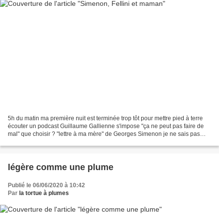
5h du matin ma première nuit est terminée trop tôt pour mettre pied à terre
écouter un podcast Guillaume Gallienne s'impose "ça ne peut pas faire de
mal" que choisir ? "lettre à ma mère" de Georges Simenon je ne sais pas
encore ce que cette lecture va...
légère comme une plume
Publié le 06/06/2020 à 10:42
Par
la tortue à plumes