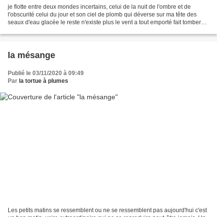
je flotte entre deux mondes incertains, celui de la nuit de l'ombre et de
l'obscurité celui du jour et son ciel de plomb qui déverse sur ma tête des
seaux d'eau glacée le reste n'existe plus le vent a tout emporté fait tomber
les pots et vidé mon coeur...
la mésange
Publié le 03/11/2020 à 09:49
Par
la tortue à plumes
Les petits matins se ressemblent ou ne se ressemblent pas aujourd'hui c'est