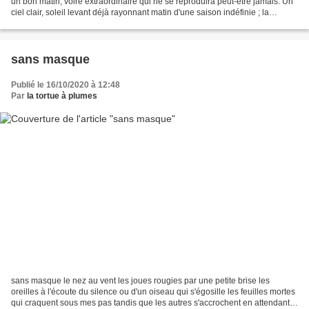
un bon matin, voire extraordinaire qui ne se reproduira peut-être jamais. Un
ciel clair, soleil levant déjà rayonnant matin d'une saison indéfinie ; la
cinquième saison ou pas...
sans masque
Publié le 16/10/2020 à 12:48
Par
la tortue à plumes
sans masque le nez au vent les joues rougies par une petite brise les
oreilles à l'écoute du silence ou d'un oiseau qui s'égosille les feuilles mortes
qui craquent sous mes pas tandis que les autres s'accrochent en attendant