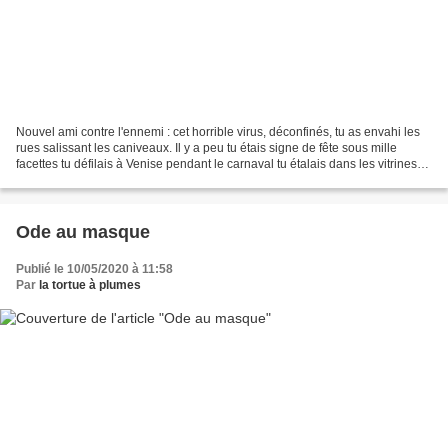
Nouvel ami contre l'ennemi : cet horrible virus, déconfinés, tu as envahi les
rues salissant les caniveaux. Il y a peu tu étais signe de fête sous mille
facettes tu défilais à Venise pendant le carnaval tu étalais dans les vitrines
perles et pierreries...
Ode au masque
Publié le 10/05/2020 à 11:58
Par
la tortue à plumes