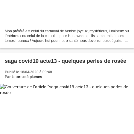
Mon préféré est celui du carnaval de Venise joyeux, mystérieux, lumineux ou
ténébreux ou celui de la citrouille pour Halloween qu'ils semblent loin ces
temps heureux ! Aujourd'hui pour notre santé nous devons nous déguiser en
portant un masque Il y en...
saga covid19 acte13 - quelques perles de rosée
Publié le 18/04/2020 à 09:48
Par
la tortue à plumes