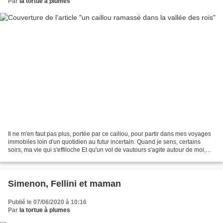
Par
la tortue à plumes
Il ne m'en faut pas plus, portée par ce caillou, pour partir dans mes voyages
immobiles loin d'un quotidien au futur incertain. Quand je sens, certains
soirs, ma vie qui s'effiloche Et qu'un vol de vautours s'agite autour de moi,
Pour garder mon sang...
Simenon, Fellini et maman
Publié le 07/06/2020 à 10:16
Par
la tortue à plumes