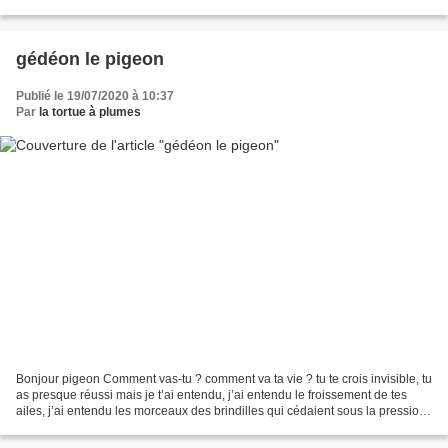
un gros coup de vent l'empreinte...
gédéon le pigeon
Publié le 19/07/2020 à 10:37
Par
la tortue à plumes
Bonjour pigeon Comment vas-tu ? comment va ta vie ? tu te crois invisible, tu
as presque réussi mais je t’ai entendu, j’ai entendu le froissement de tes
ailes, j’ai entendu les morceaux des brindilles qui cédaient sous la pression
de ton bec acéré j’ai...