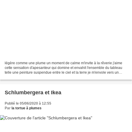
légère comme une plume un moment de calme m'invite à la rêverie j'aime
cette sensation d'apesanteur qui domine et envahit l'ensemble du tableau
telle une peinture suspendue entre le ciel et la terre je m'envole vers un
autre ailleurs je suis bien je frôle...
Schlumbergera et Ikea
Publié le 05/06/2020 à 12:55
Par
la tortue à plumes