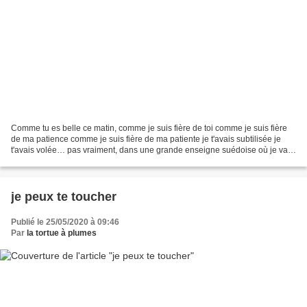
Comme tu es belle ce matin, comme je suis fière de toi comme je suis fière
de ma patience comme je suis fière de ma patiente je t'avais subtilisée je
t'avais volée… pas vraiment, dans une grande enseigne suédoise où je vais
flâner comme si je pouvais...
je peux te toucher
Publié le 25/05/2020 à 09:46
Par
la tortue à plumes