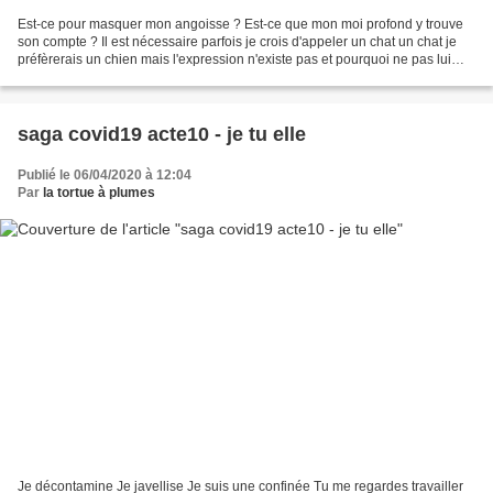
Est-ce pour masquer mon angoisse ? Est-ce que mon moi profond y trouve
son compte ? Il est nécessaire parfois je crois d'appeler un chat un chat je
préfèrerais un chien mais l'expression n'existe pas et pourquoi ne pas lui
donner vie ? Cette période insupportable...
saga covid19 acte10 - je tu elle
Publié le 06/04/2020 à 12:04
Par
la tortue à plumes
Je décontamine Je javellise Je suis une confinée Tu me regardes travailler