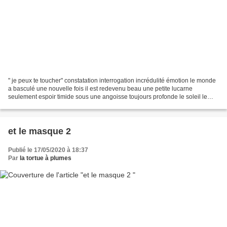
" je peux te toucher" constatation interrogation incrédulité émotion le monde
a basculé une nouvelle fois il est redevenu beau une petite lucarne
seulement espoir timide sous une angoisse toujours profonde le soleil le
jardin joie retrouvée le partage...
et le masque 2
Publié le 17/05/2020 à 18:37
Par
la tortue à plumes