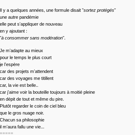
Il y a quelques années, une formule disait "
sortez protégés
"
une autre pandémie
elle peut s'appliquer de nouveau
en y ajoutant :
"
à consommer sans modération
".
Je m'adapte au mieux
pour le temps le plus court
je l'espère
car des projets m'attendent
car des voyages me titillent
car, la vie est belle.. 
car j'aime voir la bouteille toujours à moitié pleine
en dépit de tout et même du pire.
Plutôt regarder le coin de ciel bleu
que le gros nuage noir.
Chacun sa philosophie
il m'aura fallu une vie... 
=====