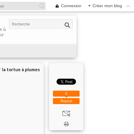
Connexion
+
Créer mon blog
ve &
our
r
la tortue à plumes
0
Repost