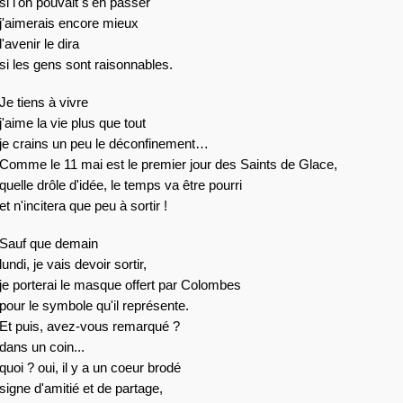
si l'on pouvait s'en passer
j'aimerais encore mieux
l'avenir le dira
si les gens sont raisonnables.
Je tiens à vivre
j'aime la vie plus que tout
je crains un peu le déconfinement…
Comme le 11 mai est le premier jour des Saints de Glace,
quelle drôle d'idée, le temps va être pourri
et n'incitera que peu à sortir ! 
Sauf que demain 
lundi, je vais devoir sortir,
je porterai le masque offert par Colombes
pour le symbole qu'il représente. 
Et puis, avez-vous remarqué ?
dans un coin...
quoi ? oui, il y a un coeur brodé
signe d'amitié et de partage,