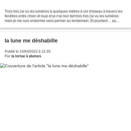
Trois fois j'ai vu les lumières à quelques mètres à vol d'oiseau à travers les
fenêtres entre chien et loup et je n'ai rien fait trois fois j'ai vu les lumières
mais je me suis endormie sans penser au lendemain. Et pourtant… au
matin, l'infirmière t'a...
la lune me déshabille
Publié le 10/04/2022 à 11:35
Par
la tortue à plumes