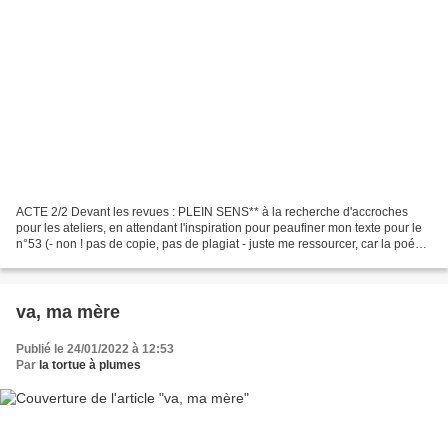
ACTE 2/2 Devant les revues : PLEIN SENS** à la recherche d'accroches
pour les ateliers, en attendant l'inspiration pour peaufiner mon texte pour le
n°53 (- non ! pas de copie, pas de plagiat - juste me ressourcer, car la poésie
est exigeante et liberté...
va, ma mère
Publié le 24/01/2022 à 12:53
Par
la tortue à plumes