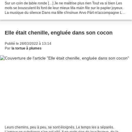
Sur un coin de table ronde […] Je ne maitrise plus rien Tout va si bien Les
mots se bousculent Ils font de leur mieux Ma main file sur le papier joyeux.
La musique du silence Dans ma tête s'insinue Arvo Pärt m'accompagne La
lune me déshabille Dans son...
Elle était chenille, engluée dans son cocon
Publié le 28/03/2022 à 13:14
Par
la tortue à plumes
Leurs chemins, peu à peu, se sont éloignés. Le temps les a séparés.
L’amour en substance s’en est allé. Il ne reste rien de leur fougue, de la