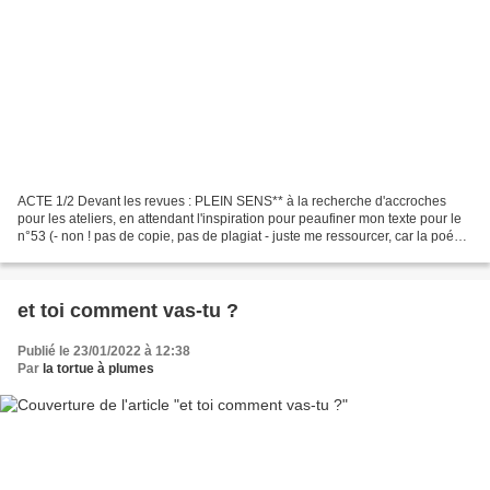
ACTE 1/2 Devant les revues : PLEIN SENS** à la recherche d'accroches
pour les ateliers, en attendant l'inspiration pour peaufiner mon texte pour le
n°53 (- non ! pas de copie, pas de plagiat - juste me ressourcer, car la poésie
est exigeante et liberté...
et toi comment vas-tu ?
Publié le 23/01/2022 à 12:38
Par
la tortue à plumes