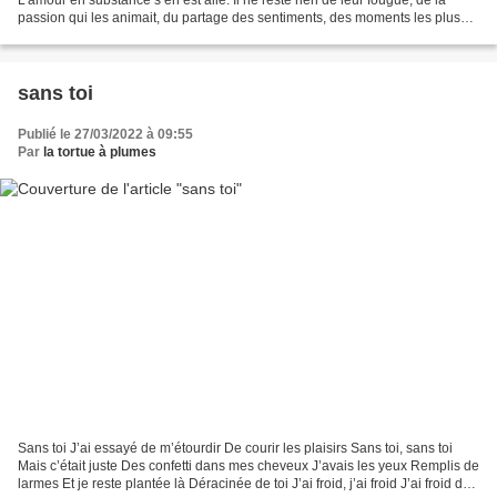
passion qui les animait, du partage des sentiments, des moments les plus
intimes. Chaque instant était unique,...
sans toi
Publié le 27/03/2022 à 09:55
Par
la tortue à plumes
Sans toi J’ai essayé de m’étourdir De courir les plaisirs Sans toi, sans toi
Mais c’était juste Des confetti dans mes cheveux J’avais les yeux Remplis de
larmes Et je reste plantée là Déracinée de toi J’ai froid, j’ai froid J’ai froid de