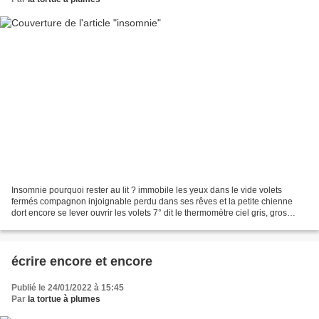
Insomnie pourquoi rester au lit ? immobile les yeux dans le vide volets
fermés compagnon injoignable perdu dans ses rêves et la petite chienne
dort encore se lever ouvrir les volets 7° dit le thermomètre ciel gris, gros
nuages sombres pas tout à fait...
écrire encore et encore
Publié le 24/01/2022 à 15:45
Par
la tortue à plumes