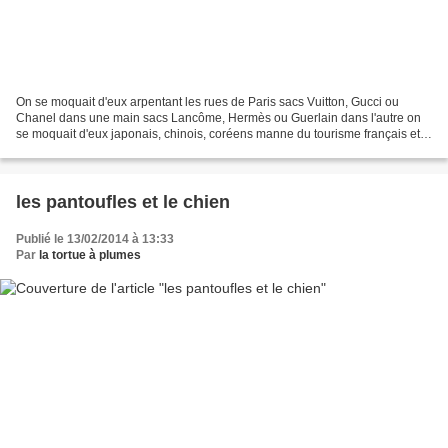
On se moquait d'eux arpentant les rues de Paris sacs Vuitton, Gucci ou
Chanel dans une main sacs Lancôme, Hermès ou Guerlain dans l'autre on
se moquait d'eux japonais, chinois, coréens manne du tourisme français et
masques blanc immaculé sur le nez c'était...
les pantoufles et le chien
Publié le 13/02/2014 à 13:33
Par
la tortue à plumes