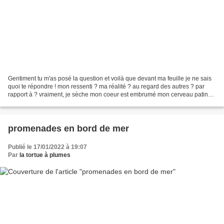
Gentiment tu m'as posé la question et voilà que devant ma feuille je ne sais
quoi te répondre ! mon ressenti ? ma réalité ? au regard des autres ? par
rapport à ? vraiment, je sèche mon coeur est embrumé mon cerveau patine il
voudrait il voudrait mais...
promenades en bord de mer
Publié le 17/01/2022 à 19:07
Par
la tortue à plumes