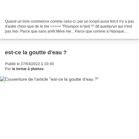
Quand un livre commence comme celui-ci, par un incipit aussi fort il n'y a pas
d'autre choix que de le lire ===== "Pourquoi si tard ?" dit quelqu'un qui n'est
pas moi. Parce que sans arrêt Mère me... Parce que comme à l'époque,
quand le cri planait sur...
est-ce la goutte d'eau ?
Publié le 27/04/2022 à 10:45
Par
la tortue à plumes