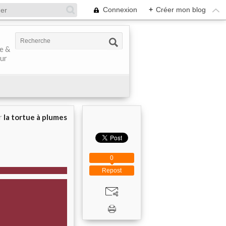
Connexion
+
Créer mon blog
ve &
our
r
la tortue à plumes
0
Repost