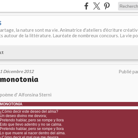
s
 partage, la nature sont ma vie. Animatrice d'ateliers d'écriture créati
s autour de la littérature. Lauréate de nombreux concours. La vie p
ct
1 Décembre 2012
Publié pa
monotonia
poème d' Alfonsina Sterni
MONOTONÍA
¿Cómo decir este deseo del alma?
Un deseo divino me devora;
Pretendo hablar, pero se rompe y llora
Esto que llevo adentro y no se calma.
Pretendo hablar, pero se rompe y llora
Lo que muere al nacer dentro del alma.
¿Cómo decir el mal que me devora,