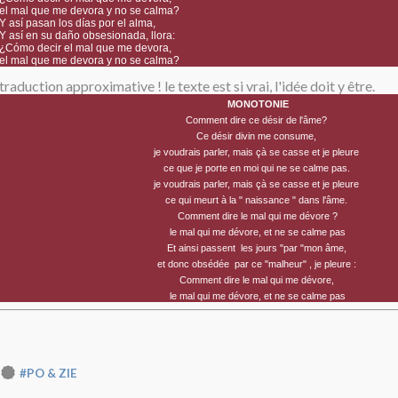
el mal que me devora y no se calma?
Y así pasan los días por el alma,
Y así en su daño obsesionada, llora:
¿Cómo decir el mal que me devora,
el mal que me devora y no se calma?
traduction approximative ! le texte est si vrai, l'idée doit y être.
MONOTONIE
Comment dire ce désir de l'âme?
Ce désir divin me consume,
je voudrais parler, mais çà se casse et je pleure
ce que je porte en moi qui ne se calme pas.
je voudrais parler, mais çà se casse et je pleure
ce qui meurt à la " naissance " dans l'âme.
Comment dire le mal qui me dévore ?
le mal qui me dévore, et ne se calme pas
Et ainsi passent les jours "par "mon âme,
et donc obsédée par ce "malheur" , je pleure :
Comment dire le mal qui me dévore,
le mal qui me dévore, et ne se calme pas
#PO & ZIE