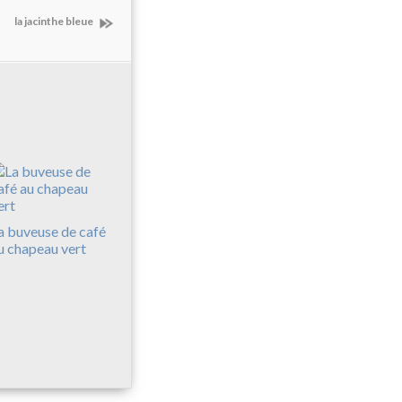
la jacinthe bleue
a buveuse de café
u chapeau vert