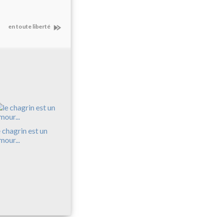
en toute liberté
e chagrin est un
mour...