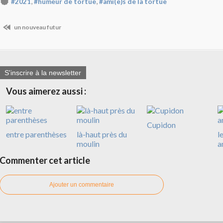
,
,
#2021
#humeur de tortue
#ami(e)s de la tortue
un nouveau futur
S'inscrire à la newsletter
Vous aimerez aussi :
Cupidon
entre parenthèses
là-haut près du
l
moulin
a
Commenter cet article
Ajouter un commentaire