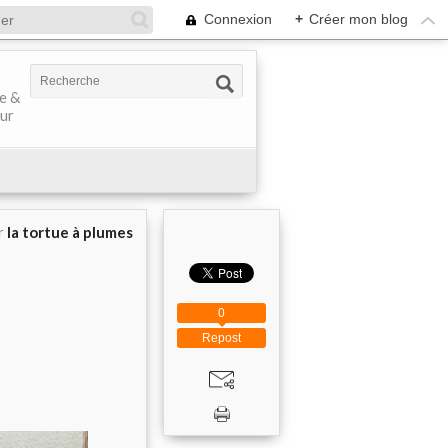
Connexion
+
Créer mon blog
ve &
our
r
la tortue à plumes
0
Repost