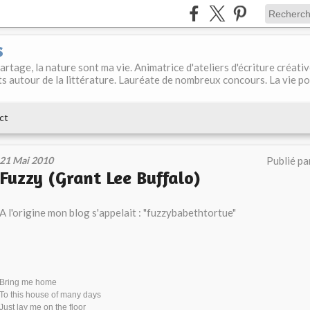
s
 partage, la nature sont ma vie. Animatrice d'ateliers d'écriture créati
s autour de la littérature. Lauréate de nombreux concours. La vie p
ct
21 Mai 2010
Publié pa
Fuzzy (Grant Lee Buffalo)
A l'origine mon blog s'appelait : "fuzzybabethtortue"
Bring me home
To this house of many days
Just lay me on the floor