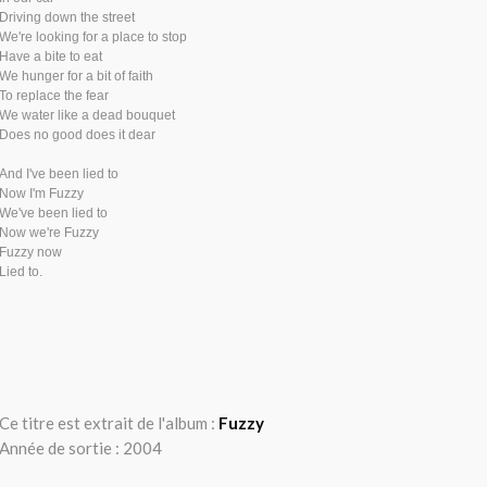
Driving down the street
We're looking for a place to stop
Have a bite to eat
We hunger for a bit of faith
To replace the fear
We water like a dead bouquet
Does no good does it dear
And I've been lied to
Now I'm Fuzzy
We've been lied to
Now we're Fuzzy
Fuzzy now
Lied to.
Ce titre est extrait de l'album :
Fuzzy
Année de sortie : 2004