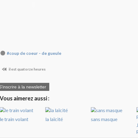
#coup de coeur - de gueule
il est quatorze heures
S'inscrire à la newsletter
Vous aimerez aussi :
le train volant
la laïcité
sans masque