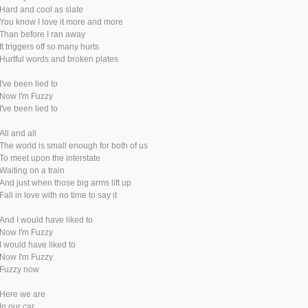
Hard and cool as slate
You know I love it more and more
Than before I ran away
It triggers off so many hurts
Hurtful words and broken plates
I've been lied to
Now I'm Fuzzy
I've been lied to
All and all
The world is small enough for both of us
To meet upon the interstate
Waiting on a train
And just when those big arms lift up
Fall in love with no time to say it
And I would have liked to
Now I'm Fuzzy
I would have liked to
Now I'm Fuzzy
Fuzzy now
Here we are
In our car