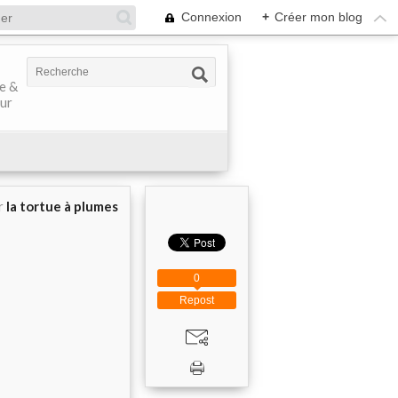
Connexion
+
Créer mon blog
ve &
our
r
la tortue à plumes
0
Repost