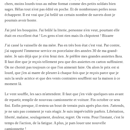
chers, moins lourds tous au même format comme des petits soldats bien
sages. Hélas tout n'est pas édité en poche. Et de nombreuses perles nous
échappent. Il est vrai que j'ai brûlé un certain nombre de navets dont je
pourrais avoir honte.
J'ai jeté les bouquins. J'ai brûlé la literie, personne n'en veut, pourtant elle
était en excellent état ! Les gens n'ont rien mais ils chipotent ! Bizarre
J’ai cassé la vaisselle de ma mère. Pas en très bon état c'est vrai. Par contre,
j'ai rapporté l'immense service en porcelaine des années 30 de ma grand-
mère. Je sais déjà que je n'en ferai rien. Je préfère mes grandes assiettes Ikea.
Il faut dire que je reçois tellement peu que des assiettes en carton suffiraient.
On ne choisit pas toujours ce que l'on aimerait faire. Ou alors le prix est si
lourd, que j'en ai marre de pleurer à chaque fois que je reçois parce que je
suis la seule actrice et que des vents contraires soufflent sur la maison à ce
moment là.
Le vent souffle, les sacs m'attendent. Il faut que j'en vide quelques uns avant
de repartir, remplir de nouveau camionnette et voiture. Fin octobre ce sera
fini. Enfin presque, il restera un bout de terrain puis après plus rien. J'attends,
je ne sais pas comment je vais réagir. Je suis imprévisible parfois. Libération,
liberté, malaise, soulagement, douleur, regret. On verra. Pour l'instant, c'est le
temps de l'action, de la fatigue. A plus, je pars louer une nouvelle
camionnette !