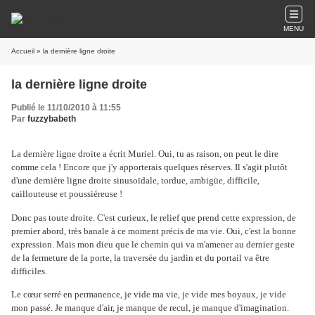
MENU
Accueil
» la dernière ligne droite
la dernière ligne droite
Publié le 11/10/2010 à 11:55
Par
fuzzybabeth
La dernière ligne droite a écrit Muriel. Oui, tu as raison, on peut le dire
comme cela ! Encore que j'y apporterais quelques réserves. Il s'agit plutôt
d'une dernière ligne droite sinusoïdale, tordue, ambigüe, difficile,
caillouteuse et poussiéreuse !
Donc pas toute droite. C'est curieux, le relief que prend cette expression, de
premier abord, très banale à ce moment précis de ma vie. Oui, c'est la bonne
expression. Mais mon dieu que le chemin qui va m'amener au dernier geste
de la fermeture de la porte, la traversée du jardin et du portail va être
difficiles.
Le cœur serré en permanence, je vide ma vie, je vide mes boyaux, je vide
mon passé. Je manque d'air, je manque de recul, je manque d'imagination.