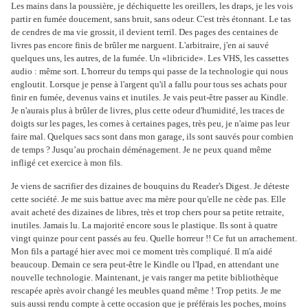
Les mains dans la poussière, je déchiquette les oreillers, les draps, je les vois
partir en fumée doucement, sans bruit, sans odeur. C'est très étonnant. Le tas
de cendres de ma vie grossit, il devient terril. Des pages des centaines de
livres pas encore finis de brûler me narguent. L'arbitraire, j'en ai sauvé
quelques uns, les autres, de la fumée. Un «libricide». Les VHS, les cassettes
audio : même sort. L'horreur du temps qui passe de la technologie qui nous
engloutit. Lorsque je pense à l'argent qu'il a fallu pour tous ses achats pour
finir en fumée, devenus vains et inutiles. Je vais peut-être passer au Kindle.
Je n'aurais plus à brûler de livres, plus cette odeur d'humidité, les traces de
doigts sur les pages, les cornes à certaines pages, très peu, je n'aime pas leur
faire mal. Quelques sacs sont dans mon garage, ils sont sauvés pour combien
de temps ? Jusqu’au prochain déménagement. Je ne peux quand même
infligé cet exercice à mon fils.
Je viens de sacrifier des dizaines de bouquins du Reader's Digest. Je déteste
cette société. Je me suis battue avec ma mère pour qu'elle ne cède pas. Elle
avait acheté des dizaines de libres, très et trop chers pour sa petite retraite,
inutiles. Jamais lu. La majorité encore sous le plastique. Ils sont à quatre
vingt quinze pour cent passés au feu. Quelle horreur !! Ce fut un arrachement.
Mon fils a partagé hier avec moi ce moment très compliqué. Il m'a aidé
beaucoup. Demain ce sera peut-être le Kindle ou l'Ipad, en attendant une
nouvelle technologie. Maintenant, je vais ranger ma petite bibliothèque
rescapée après avoir changé les meubles quand même ! Trop petits. Je me
suis aussi rendu compte à cette occasion que je préférais les poches, moins