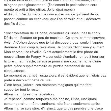
il y a du bruit et il grommelle et râle comme d'habitude, ce qui
m'agace prodigieusement ! (finalement le petit caisson sera
monté et prêt à être utilisé. Je lui dirai merci.)
et du coup j'ai du mal à me concentrer sur ce qui vient de se
passer, comme un écheveau que l'on déroule et qui découvre
des fils d'or…
Synchronisation de l'iPhone, ouverture d'iTunes : pas le choix.
Décision : écouter un peu de musique. Ce sera, comme souvent,
Avishaï Cohen depuis que je l'ai découvert, pas seule ! l'année
dernière. D'un coup la révélation. Je choisis "Alfonsina y el mar".
Mon cerveau se réveille. C'est actuellement le titre phare du
nouvel album de Pagny. Ma curiosité s'emballe, un petit tour sur
la toile … et miracle, ce soir je pourrai me coucher riche d'une
petite pièce supplémentaire au puzzle personnel de ma
connaissance.
Le moment est arrivé, jusqu'alors, il est évident que je n'étais pas
prête à découvrir cette œuvre.
C'est beau, j'adore, ces moments magiques qui me font
supporter tout le reste.
Alfonsina… tu es une révélation.
Je repense, comme toujours à ma copine, Frida, une quasi
contemporaine, même continent, née 9 ans seulement après
Alfonsina, je suis sûre, d'instinct, que tu vas prendre une place