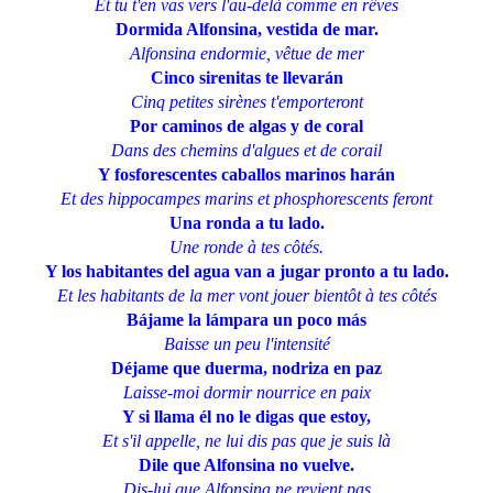
Et tu t'en vas vers l'au-delà comme en rêves
Dormida Alfonsina, vestida de mar.
Alfonsina endormie, vêtue de mer
Cinco sirenitas te llevarán
Cinq petites sirènes t'emporteront
Por caminos de algas y de coral
Dans des chemins d'algues et de corail
Y fosforescentes caballos marinos harán
Et des hippocampes marins et phosphorescents feront
Una ronda a tu lado.
Une ronde à tes côtés.
Y los habitantes del agua van a jugar pronto a tu lado.
Et les habitants de la mer vont jouer bientôt à tes côtés
Bájame la lámpara un poco más
Baisse un peu l'intensité
Déjame que duerma, nodriza en paz
Laisse-moi dormir nourrice en paix
Y si llama él no le digas que estoy,
Et s'il appelle, ne lui dis pas que je suis là
Dile que Alfonsina no vuelve.
Dis-lui que Alfonsina ne revient pas