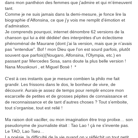
dans mon panthéon des femmes que j'admire et qui m'émeuvent
tant.
Comme je ne suis jamais dans la demi-mesure, je fonce lire la
biographie d'Alfonsina, ce que j'y vois me remplit d'émotion et
d'admiration.
Je comprends pourquoi, internet dénombre 62 versions de la
chanson qui lui a été dédiée! des interprètes d'un éclectisme
phénoménal de Maurane (dont j'ai la version, mais que je n'avais
pas "entendue". Bof ! mon Dieu que l'on est sourd parfois, plutôt
souvent que parfois)(Nougaro, Alfonsina, l'Olympia, etc.) en
passant par Mercedes Sosa, sans doute la plus belle version !
Nana Mouskouri , et Miguel Bosè ! *
C'est à ces instants que je mesure combien la philo me fait
grandir. Les frissons dans le dos, le bonheur de vivre, de
découvrir. Aurais-je assez de temps pour remplir encore mon
escarcelle de petites et de grosses pépites de connaissance et
de reconnaissance et de tant d'autres choses ? Tout s'emboite,
tout s'organise, tout est relié !
Ma raison doit vaciller, ou mon imagination être trop prolixe… son
pseudonyme de journaliste était : Tao Lao ! çà ne s'invente pas.
Le TAO, Lao Tseu…
La poésie, la difficulté de la vie quand on y réfléchit un tout petit