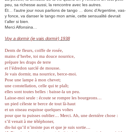
peu, sa richesse aussi, la rencontre avec les autres.
Et… l'autre jour nous parlions de tango … donc d'Argentine, vas-
y fonce, va danser le tango mon amie, cette sensualité devrait
t'aller si bien.
Merci Alfonsina…
Voy a dormir (je vais dormir) 1938
Dents de fleurs, coiffe de rosée,
mains d’herbe, toi ma douce nourrice,
prépare les draps de terre
et l’édredon sarclé de mousse.
Je vais dormir, ma nourrice, berce-moi.
Pose une lampe à mon chevet;
une constellation, celle qui te plaît;
elles sont toutes belles : baisse-la un peu.
Laisse-moi seule : écoute se rompre les bourgeons…
un pied céleste te berce de tout là-haut
et un oiseau esquisse quelques voltes
pour que tu puisses oublier… Merci. Ah, une dernière chose :
s’il venait à me téléphoner,
dis-lui qu’il n’insiste pas et que je suis sortie…