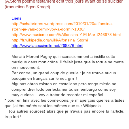
(A.Storni poème testament écrit trois jours avant de se suicider.
(traduction Egon Kragel)
Liens :
http://schabrieres.wordpress.com/2010/01/20/alfonsina-
storni-je-vais-dormir-voy-a-dormir-1938/
http://www.musicme.com/#/Alfonsina-Y-El-Mar-t246673.html
http://fr.wikipedia.org/wiki/Alfonsina_Storni
http://www.lacoccinelle.net/268376.html
Merci à Florent Pagny qui inconsciemment a instillé cette
musique dans mon crâne. Il fallait juste que la tortue se mette
en mouvement.
Par contre, un grand coup de gueule : je ne trouve aucun
bouquin en français sur le net. grrr !
Algunas obras existen en castellano pero tengo miedo no
comprendrer todo perfectamente, sin embargo como soy
muy curiosa… voy a tratar de recordar mi español…
* pour en finir avec les connexions, je m'aperçois que les artistes
que j'ai énumérés sont les mêmes que sur Wikipedia
(ou autres sources) alors que je n'avais pas encore lu l'article.
trop fort !