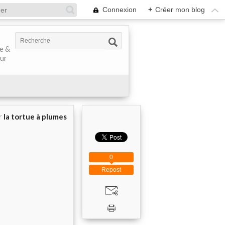
Connexion
+
Créer mon blog
ve &
our
r
la tortue à plumes
0
Repost