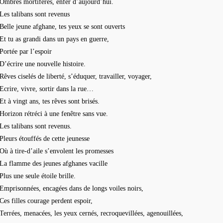
Ombres mortifères, enfer d’aujourd’hui.
Les talibans sont revenus
Belle jeune afghane, tes yeux se sont ouverts
Et tu as grandi dans un pays en guerre,
Portée par l’espoir
D’écrire une nouvelle histoire.
Rêves ciselés de liberté, s’éduquer, travailler, voyager,
Ecrire, vivre, sortir dans la rue…
Et à vingt ans, tes rêves sont brisés.
Horizon rétréci à une fenêtre sans vue.
Les talibans sont revenus.
Pleurs étouffés de cette jeunesse
Où à tire-d’aile s’envolent les promesses
La flamme des jeunes afghanes vacille
Plus une seule étoile brille.
Emprisonnées, encagées dans de longs voiles noirs,
Ces filles courage perdent espoir,
Terrées, menacées, les yeux cernés, recroquevillées, agenouillées,