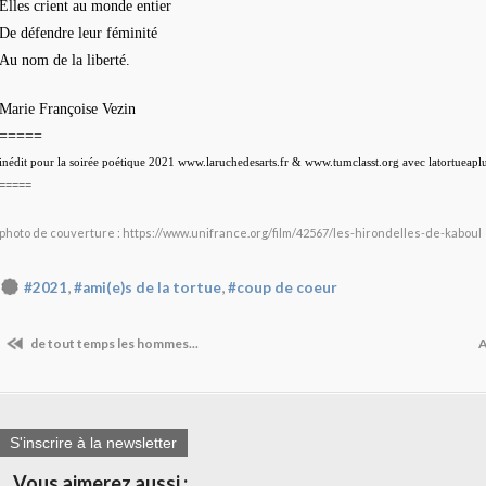
Elles crient au monde entier
De défendre leur féminité
Au nom de la liberté.
Marie Françoise Vezin
=====
inédit pour la soirée poétique 2021 www.laruchedesarts.fr & www.tumclasst.org avec latortueap
=====
photo de couverture : https://www.unifrance.org/film/42567/les-hirondelles-de-kaboul
,
,
#2021
#ami(e)s de la tortue
#coup de coeur
de tout temps les hommes...
A
S'inscrire à la newsletter
Vous aimerez aussi :