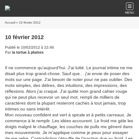
MENU
Accueil
» 10 février 2012
10 février 2012
Publié le 10/02/2012 à 22:46
Par
la tortue à plumes
Il ne commence qu'aujourd'hui. J'ai lutté. Le journal intime ne me
disait plus trop grand-chose. Sauf que… j'ai envie de poser des
mots sur une page. J'ai besoin de noter pour ne pas oublier. Des
mots simples, des délires, des intuitions, des impressions, des
réflexions. Alors j'ai craqué. J'ai quitté mon grand cahier rouge
qui ne peut plus recevoir un seul mot, rempli de milliers de
caractères dont la plupart resteront cachés à tout jamais, trop
intimes ou sans intérêt.
Mon nouveau confident est vert à spirale et à petits carreaux. Je
commence à le remplir. Les idées accourent. Le froid me gèle les
doigts malgré le chauffage, les couches de pulls me gênent dans
mes mouvements. Je m'applique comme je peux pour essayer
de me relire. Contradiction j'étouffe de l'inaction due au froid. Les