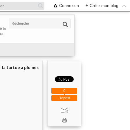
Connexion
+
Créer mon blog
ve &
our
r
la tortue à plumes
0
Repost