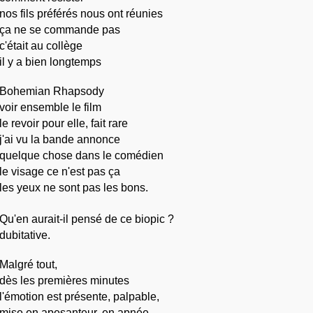
nos fils préférés nous ont réunies
ça ne se commande pas
c'était au collège
il y a bien longtemps
Bohemian Rhapsody
voir ensemble le film
le revoir pour elle, fait rare
j'ai vu la bande annonce
quelque chose dans le comédien
le visage ce n'est pas ça
les yeux ne sont pas les bons.
Qu'en aurait-il pensé de ce biopic ?
dubitative.
Malgré tout,
dès les premières minutes
l'émotion est présente, palpable,
mise en apesanteur, en apnée