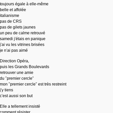
toujours égale à elle-même
belle et affolée
italianisme
pas de CRS
pas de gilets jaunes 
un peu de calme retrouvé
samedi j'étais en panique
j'ai vu les vitrines brisées
je n'ai pas aimé
Direction Opéra,
puis les Grands Boulevards
retrouver une amie
du "premier cercle"
mon "premier cercle" est très restreint
j'y tiens
c'est aussi son but
Elle a tellement insisté
comment résister