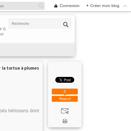
Connexion
+
Créer mon blog
ve &
our
r
la tortue à plumes
0
Repost
ébés hérissons dont