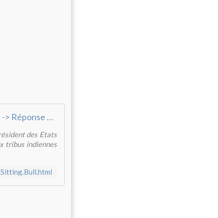
Planète GAIA -> Monde Animal -> Homme -> Ethnologie -> Réponse du chef Sitting Bull <-
résident des Etats
x tribus indiennes
itting.Bull.html