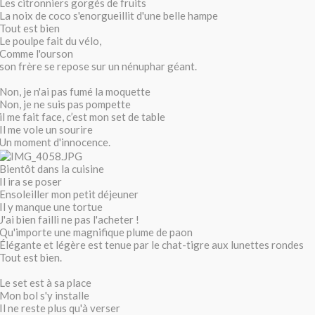
Les citronniers gorgés de fruits
La noix de coco s'enorgueillit d'une belle hampe
Tout est bien
Le poulpe fait du vélo,
Comme l'ourson
son frère se repose sur un nénuphar géant.
Non, je n'ai pas fumé la moquette
Non, je ne suis pas pompette
il me fait face, c’est mon set de table
Il me vole un sourire
Un moment d'innocence.
Bientôt dans la cuisine
Il ira se poser
Ensoleiller mon petit déjeuner
Il y manque une tortue
J'ai bien failli ne pas l'acheter !
Qu'importe une magnifique plume de paon
Élégante et légère est tenue par le chat-tigre aux lunettes rondes
Tout est bien.
Le set est à sa place
Mon bol s'y installe
Il ne reste plus qu'à verser