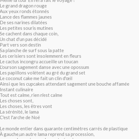
Même la tour Eiffel a fait le voyage !
Le grand dragon rouge
Aux yeux ronds étonnés
Lance des flammes jaunes
De ses narines dilatées
Les petites souris mutines
Se cachent dans chaque coin,
Un chat d'un pas décidé
Part vers son destin
Sa planche de surf sous la patte
Les cerisiers sont insolemment en fleurs
Le cactus incongru accueille un toucan
L'ourson sagement danse avec une opossum
Les papillons volètent au gré du grand set
Le coconut cake me fait un clin d'œil
Ainsi que les cupcakes attendant sagement une bouche affamée
Instant culinaire
Tout est calme, rien n'est calme
Les choses sont,
Les choses, les êtres vont
La sérénité, le lama
C'est l'arche de Noé
Le monde entier dans quarante centimètres carrés de plastique
À gauche,un autre lama reprend sa procession,