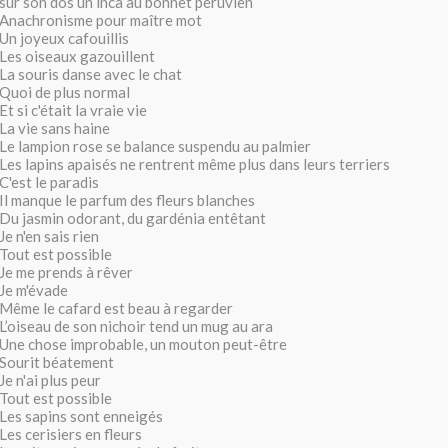
sur son dos un inca au bonnet péruvien
Anachronisme pour maître mot
Un joyeux cafouillis
Les oiseaux gazouillent
La souris danse avec le chat
Quoi de plus normal
Et si c'était la vraie vie
La vie sans haine
Le lampion rose se balance suspendu au palmier
Les lapins apaisés ne rentrent même plus dans leurs terriers
C'est le paradis
Il manque le parfum des fleurs blanches
Du jasmin odorant, du gardénia entêtant
Je n'en sais rien
Tout est possible
Je me prends à rêver
Je m'évade
Même le cafard est beau à regarder
L’oiseau de son nichoir tend un mug au ara
Une chose improbable, un mouton peut-être
Sourit béatement
Je n'ai plus peur
Tout est possible
Les sapins sont enneigés
Les cerisiers en fleurs