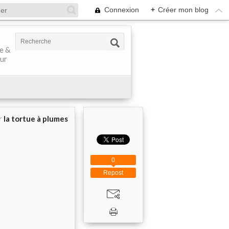
Connexion
+
Créer mon blog
ve &
our
r
la tortue à plumes
0
Repost