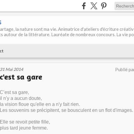
s
 partage, la nature sont ma vie. Animatrice d'ateliers d'écriture créati
s autour de la littérature. Lauréate de nombreux concours. La vie p
ct
31 Mai 2014
Publié pa
c'est sa gare
C’est sa gare,
il n'y a aucun doute,
la vision floue qu'elle en a n'y fait rien.
Les souvenirs se précipitent, se bousculent en un flot d'images.
Elle se revoit petite fille,
plus tard jeune femme.