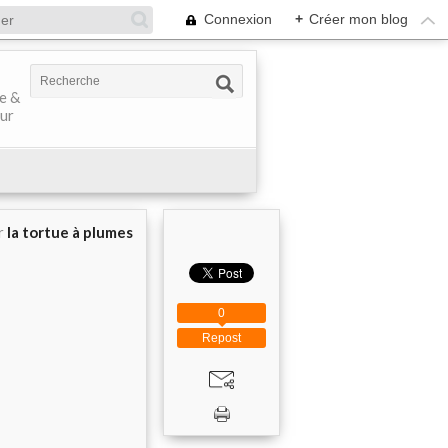
Connexion
+
Créer mon blog
ve &
our
r
la tortue à plumes
0
Repost