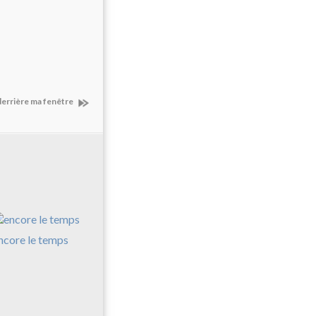
derrière ma fenêtre
ncore le temps