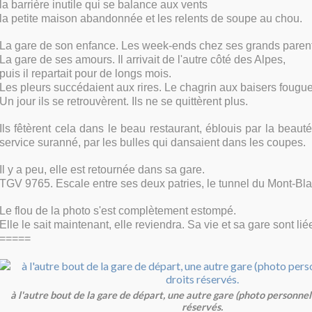
la barrière inutile qui se balance aux vents
la petite maison abandonnée et les relents de soupe au chou.
La gare de son enfance. Les week-ends chez ses grands paren
La gare de ses amours. Il arrivait de l'autre côté des Alpes,
puis il repartait pour de longs mois.
Les pleurs succédaient aux rires. Le chagrin aux baisers fougu
Un jour ils se retrouvèrent. Ils ne se quittèrent plus.
Ils fêtèrent cela dans le beau restaurant, éblouis par la beauté
service suranné, par les bulles qui dansaient dans les coupes.
Il y a peu, elle est retournée dans sa gare.
TGV 9765. Escale entre ses deux patries, le tunnel du Mont-Blan
Le flou de la photo s'est complètement estompé.
Elle le sait maintenant, elle reviendra. Sa vie et sa gare sont lié
=====
à l'autre bout de la gare de départ, une autre gare (photo personnel
réservés.