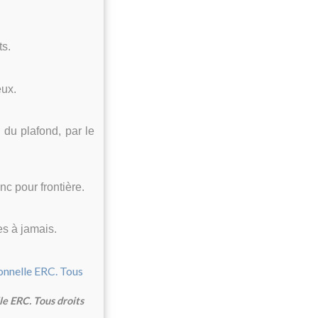
ts.
eux.
 du plafond, par le
c pour frontière.
es à jamais.
le ERC. Tous droits